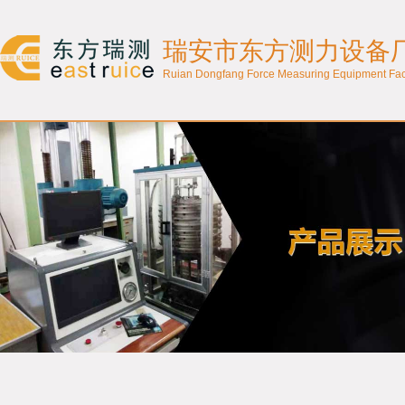
瑞安市东方测力设备
Ruian Dongfang Force Measuring Equipment Fac