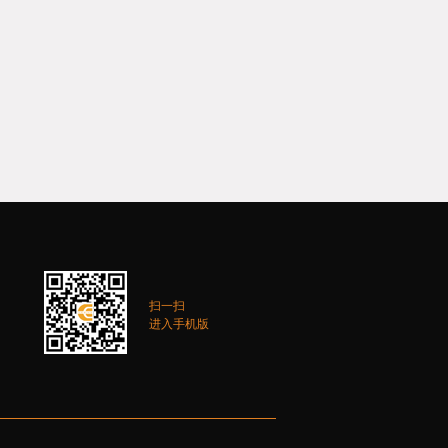
扫一扫
进入手机版