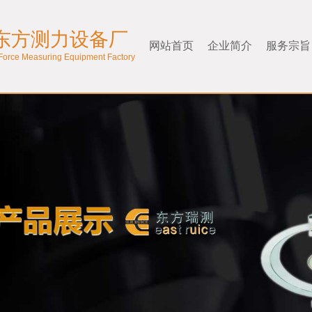
东方测力设备厂
网站首页
企业简介
服务宗旨
Force Measuring Equipment Factory