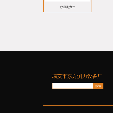
数显测力仪
瑞安市东方测力设备厂